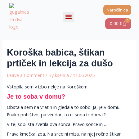
Skip
Post
Naročilnica
to
navigation
content
0
0,00
€
Cart
Zgodbe življenja
Koroška babica, štikan
prtiček in lekcija za dušo
Leave a Comment
/ By
ksenija
/
11.06.2025
Vstopila sem v izbo nekje na Koroškem.
Je to soba v domu?
Obstala sem na vratih in gledala to sobo. Ja, je v domu.
Enako pohištvo, pa vendar, to ni soba iz doma!?
V tej sobi sta svetila dva sonca. Pravo sonce in …
Prava kmečka izba. Na sredini miza, na njej ročno štikan