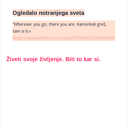
Ogledalo notranjega sveta
“Wherever you go, there you are. Kamorkoli greš,
tam si ti.«
https://www.pinterest.com/pin/757660337299653409/
Živeti svoje življenje. Biti to kar si.