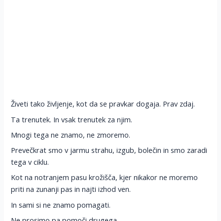
Živeti tako življenje, kot da se pravkar dogaja. Prav zdaj.
Ta trenutek. In vsak trenutek za njim.
Mnogi tega ne znamo, ne zmoremo.
Prevečkrat smo v jarmu strahu, izgub, bolečin in smo zaradi
tega v ciklu.
Kot na notranjem pasu krožišča, kjer nikakor ne moremo
priti na zunanji pas in najti izhod ven.
In sami si ne znamo pomagati.
Ne prosimo pa pomoči drugega.