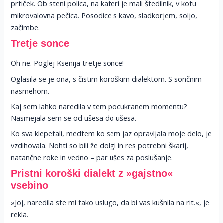
prtiček. Ob steni polica, na kateri je mali štedilnik, v kotu
mikrovalovna pečica. Posodice s kavo, sladkorjem, soljo,
začimbe.
Tretje sonce
Oh ne. Poglej Ksenija tretje sonce!
Oglasila se je ona, s čistim koroškim dialektom. S sončnim
nasmehom.
Kaj sem lahko naredila v tem pocukranem momentu?
Nasmejala sem se od ušesa do ušesa.
Ko sva klepetali, medtem ko sem jaz opravljala moje delo, je
vzdihovala. Nohti so bili že dolgi in res potrebni škarij,
natančne roke in vedno – par ušes za poslušanje.
Pristni koroški dialekt z »gajstno«
vsebino
»Joj, naredila ste mi tako uslugo, da bi vas kušnila na rit.«, je
rekla.