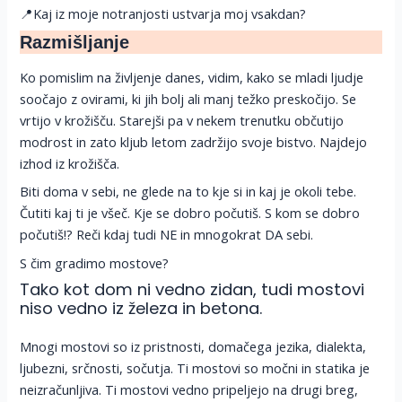
📍Kaj iz moje notranjosti ustvarja moj vsakdan?
Razmišljanje
Ko pomislim na življenje danes, vidim, kako se mladi ljudje
soočajo z ovirami, ki jih bolj ali manj težko preskočijo. Se
vrtijo v krožišču. Starejši pa v nekem trenutku občutijo
modrost in zato kljub letom zadržijo svoje bistvo. Najdejo
izhod iz krožišča.
Biti doma v sebi, ne glede na to kje si in kaj je okoli tebe.
Čutiti kaj ti je všeč. Kje se dobro počutiš. S kom se dobro
počutiš!? Reči kdaj tudi NE in mnogokrat DA sebi.
S čim gradimo mostove?
Tako kot dom ni vedno zidan, tudi mostovi
niso vedno iz železa in betona.
Mnogi mostovi so iz pristnosti, domačega jezika, dialekta,
ljubezni, srčnosti, sočutja. Ti mostovi so močni in statika je
neizračunljiva. Ti mostovi vedno pripeljejo na drugi breg,