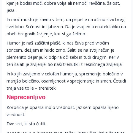
kjer je bodisi moč, dobra volja ali nemoč, revščina, žalost,
jeza.
In moč mostu je ravno v tem, da pripelje na »črno siv« breg
svetlobo. Srčnost in ljubezen. Da je vsaj en trenutek lahko na
obeh bregovih življenje, kot si ga želimo.
Humor je naš zaščitni plašč, ki nas čuva pred vročim
soncem, dežjem in hudo zimo. Šaliti se na svoj račun je
plemenito dejanje, ki odpira oči sebi in tudi drugim. Ker v
teh šalah je življenje. So naši trenutki iz resničnega življenja.
In ko jih zavijemo v celofan humorja, spremenijo bolečino v
manjšo bolečino, osamljenost v sprejemanje in smeh. Četudi
traja vse to le – trenutek.
Neprecenljivo
Korošica je opazila mojo vrednost. Jaz sem opazila njeno
vrednost.
Dve srci, ki sta čutili.
K vragu NLP-ji, hipnoze in vsi tečaji, ki te učijo, kako živeti ta