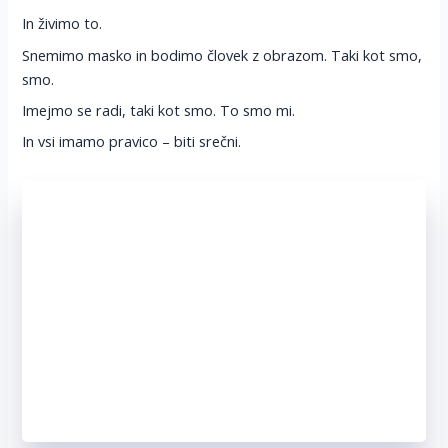
In živimo to.
Snemimo masko in bodimo človek z obrazom. Taki kot smo,
smo.
Imejmo se radi, taki kot smo. To smo mi.
In vsi imamo pravico – biti srečni.
Štikan prtiček?
Te je že zajela modrost življenja ali
si še v krožišču?