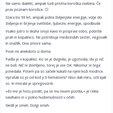
Ne samo dialekt, ampak tudi pristna koroška vsebina. Če
prav poznam korošice. 🙂
Stara bo 93 let, ampak polna življenjske energije, volje do
življenja in širjenja svetlobe, ljubezni, energije, spodbude.
Vsako jutro si skuha svojo kavo in pospravi sobo, pobriše
prah in kopalnico. Ne potrebuje medicinskih sester, negovalk
in snažilk. Ona zmore sama.
Pove mi anekdoto iz doma.
Padla je v kopalnici. Ko se je dvignila, je ugotovila, da jo nič
ne boli. Nič ni zlomljeno, torej je vse OK. Nikomur ni tega
povedala. Potem pa so začele kukati na njeni koži modrice.
Vprašali so jo od kod ji ti hematomi? Niso dali miru, vztrajali
so. In morala je spregovoriti.
»En me je hotu posilit, pa se mu nisem pustila,« je rekla
navihano in s polno hudomušnosti v očeh.
Sledil je smeh. Dolgi smeh.