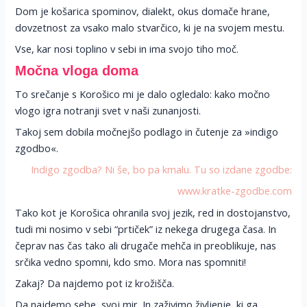
Dom je košarica spominov, dialekt, okus domače hrane,
dovzetnost za vsako malo stvarčico, ki je na svojem mestu.
Vse, kar nosi toplino v sebi in ima svojo tiho moč.
Močna vloga doma
To srečanje s Korošico mi je dalo ogledalo: kako močno
vlogo igra notranji svet v naši zunanjosti.
Takoj sem dobila močnejšo podlago in čutenje za »indigo
zgodbo«.
Indigo zgodba? Ni še, bo pa kmalu. Tu so izdane zgodbe:
www.kratke-zgodbe.com
Tako kot je Korošica ohranila svoj jezik, red in dostojanstvo,
tudi mi nosimo v sebi “prtiček” iz nekega drugega časa. In
čeprav nas čas tako ali drugače mehča in preoblikuje, nas
srčika vedno spomni, kdo smo. Mora nas spomniti!
Zakaj? Da najdemo pot iz krožišča.
Da najdemo sebe, svoj mir. In zaživimo življenje, ki ga