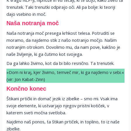
trenutek. Taki trenutki odpirajo oči. Ali pa bolje: ki teoriji
dajo vsebino in moč.
Naša notranja moč
Naša notranja moč presega krhkost telesa. Potruditi se
moramo, da najdemo stik z našo notranjo močjo. Našim
notranjim otrokom. Dovolimo mu, da nam pove, kakšno je
naše življenje, ki ga čutimo kot svojega.
Da ga lahko živimo, kot da bi bilo resnično. Ta trenutek.
»Dom ni kraj, kjer živimo, temveč mir, ki ga najdemo v sebi.«
(vir: Jon Kabat-Zinn)
Končno konec
Štikani prtički in domač jezik iz zibelke – smo mi. Vsak ima
svoje elemente, ki ustvarjajo njegov pristni kotiček, v
katerem sveti močna svetloba.
Najdimo naš ponos, ta štikan prtiček, in toplino, to iz naše
zibelke.