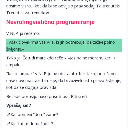
nosimo v srcu, kot da bi se odvijalo prav sedaj. Ta trenutek!
Trenutek za trenutkom.
Nevrolingvistično programiranje
V NLP-ju rečemo:
»Vsak človek ima vse vire, ki jih potrebuje, da zaživi polno
življenje.«
Tako je. Četudi marsikdo reče – »Jaz pa ne morem, ker…/
ampak…..
“Ker in ampak” v NLP-ju ne obstajata. Ker takoj porušimo
naše novo nastale temelje, da bi zaživeli tisto pravo življenje,
kot da se dogaja prav zdaj.
Besede porušijo našo prisotnost. Biti srečni.
Vprašaj se!?
📍Kaj pomeni “dom” zame?
📍Kje čutim domačnost?