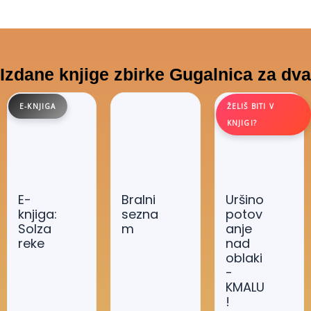
Izdane knjige zbirke Gugalnica za dva
E-
Bralni
Uršino
knjiga:
sezna
potov
Solza
m
anje
reke
nad
oblaki
-
KMALU
!