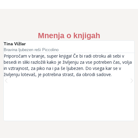
Mnenja o knjigah
Tina Vižlar
M
Bravina ljubezen reši Piccolino
B
Priporočam v branje, super knjiga! Če bi radi otroku ali sebi v
K
besedi in sliki razložili kako je življenju za vse potreben čas, volja
h
in vztrajnost, za piko na i pa še ljubezen. Do vsega kar se v
P
življenju lotevaš, je potrebna strast, da obrodi sadove.