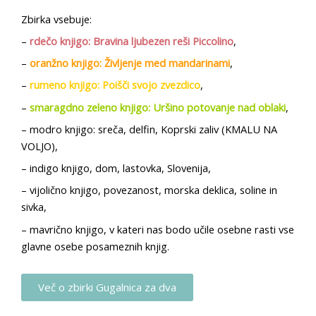
Zbirka vsebuje:
–
rdečo knjigo: Bravina ljubezen reši Piccolino
,
–
oranžno knjigo: Življenje med mandarinami
,
–
rumeno knjigo: Poišči svojo zvezdico
,
–
smaragdno zeleno knjigo: Uršino potovanje nad oblaki
,
– modro knjigo: sreča, delfin, Koprski zaliv
(KMALU NA
VOLJO)
,
– indigo knjigo, dom, lastovka, Slovenija,
– vijolično knjigo, povezanost, morska deklica, soline in
sivka,
– mavrično knjigo, v kateri nas bodo učile osebne rasti vse
glavne osebe posameznih knjig.
Več o zbirki Gugalnica za dva