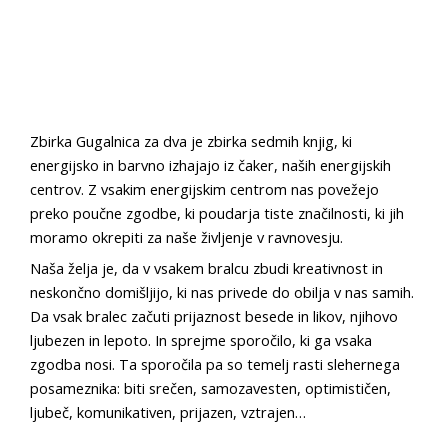
Zbirka Gugalnica za dva je zbirka sedmih knjig, ki
energijsko in barvno izhajajo iz čaker, naših energijskih
centrov. Z vsakim energijskim centrom nas povežejo
preko poučne zgodbe, ki poudarja tiste značilnosti, ki jih
moramo okrepiti za naše življenje v ravnovesju.
Naša želja je, da v vsakem bralcu zbudi kreativnost in
neskončno domišljijo, ki nas privede do obilja v nas samih.
Da vsak bralec začuti prijaznost besede in likov, njihovo
ljubezen in lepoto. In sprejme sporočilo, ki ga vsaka
zgodba nosi. Ta sporočila pa so temelj rasti slehernega
posameznika: biti srečen, samozavesten, optimističen,
ljubeč, komunikativen, prijazen, vztrajen…