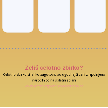
Želiš celotno zbirko?
Celotno zbirko si lahko zagotoviš po ugodnejši ceni z izpolnjeno
naročilnico na spletni strani
www.kratke-zgodbe.com/narocilnica